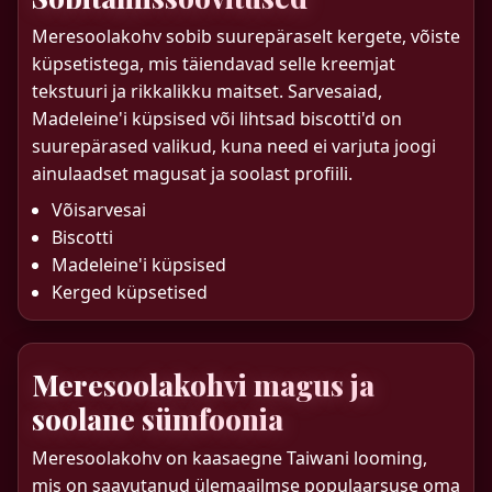
Meresoolakohv sobib suurepäraselt kergete, võiste
küpsetistega, mis täiendavad selle kreemjat
tekstuuri ja rikkalikku maitset. Sarvesaiad,
Madeleine'i küpsised või lihtsad biscotti'd on
suurepärased valikud, kuna need ei varjuta joogi
ainulaadset magusat ja soolast profiili.
Võisarvesai
Biscotti
Madeleine'i küpsised
Kerged küpsetised
Meresoolakohvi magus ja
soolane sümfoonia
Meresoolakohv on kaasaegne Taiwani looming,
mis on saavutanud ülemaailmse populaarsuse oma