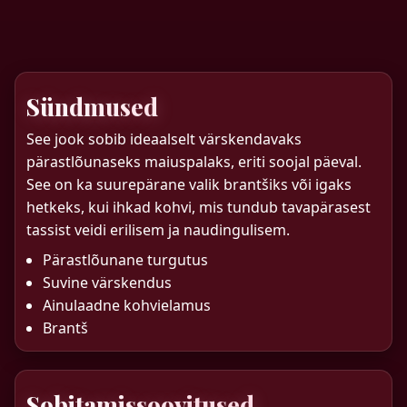
Sündmused
See jook sobib ideaalselt värskendavaks
pärastlõunaseks maiuspalaks, eriti soojal päeval.
See on ka suurepärane valik brantšiks või igaks
hetkeks, kui ihkad kohvi, mis tundub tavapärasest
tassist veidi erilisem ja naudingulisem.
Pärastlõunane turgutus
Suvine värskendus
Ainulaadne kohvielamus
Brantš
Sobitamissoovitused