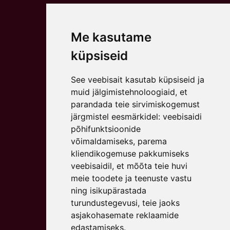
Me kasutame
küpsiseid
See veebisait kasutab küpsiseid ja
muid jälgimistehnoloogiaid, et
parandada teie sirvimiskogemust
järgmistel eesmärkidel:
veebisaidi
põhifunktsioonide
võimaldamiseks
,
parema
kliendikogemuse pakkumiseks
veebisaidil
,
et mõõta teie huvi
meie toodete ja teenuste vastu
ning isikupärastada
turundustegevusi
,
teie jaoks
asjakohasemate reklaamide
edastamiseks
.