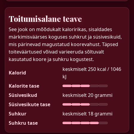
Toitumisalane teave
See jook on mõõdukalt kaloririkas, sisaldades
märkimisväärses koguses suhkrut ja süsivesikuid,
mis pärinevad magustatud koorevahust. Täpsed
toiteväärtused võivad varieeruda sõltuvalt
kasutatud koore ja suhkru kogustest.
keskmiselt 250 kcal / 1046
Kalorid
kJ
Kalorite tase
Süsivesikud
keskmiselt 20 grammi
Süsivesikute tase
Suhkur
keskmiselt 18 grammi
Suhkru tase