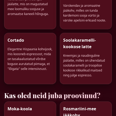
jäälatte, mis on magustatud
Värskendav ja aromaatne
mee loomuliku soojuse ja
jääkohv, milles on tunda
aromaatse kaneeli hõnguga.
kardemoni sooja vürtsi ja
värske apelsini erksaid noote.
Cortado
Soolakaramelli-
kookose latte
Elegantne Hispaania kohvijook,
mis koosneb espressost, mida
Kreemjas ja naudinguline
on tasakaalustatud võrdse
jäälatte, milles on ühendatud
koguse aurutatud piimaga, et
soolakaramelli ja troopilise
"lõigata" selle intensiivsust.
kookose rikkalikud maitsed
ning julge espresso.
Kas oled neid juba proovinud?
Moka-koola
Rosmariini-mee
jääkohv