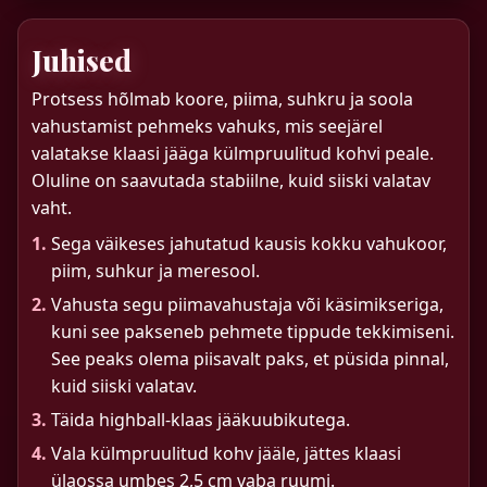
Juhised
Protsess hõlmab koore, piima, suhkru ja soola
vahustamist pehmeks vahuks, mis seejärel
valatakse klaasi jääga külmpruulitud kohvi peale.
Oluline on saavutada stabiilne, kuid siiski valatav
vaht.
1.
Sega väikeses jahutatud kausis kokku vahukoor,
piim, suhkur ja meresool.
2.
Vahusta segu piimavahustaja või käsimikseriga,
kuni see pakseneb pehmete tippude tekkimiseni.
See peaks olema piisavalt paks, et püsida pinnal,
kuid siiski valatav.
3.
Täida highball-klaas jääkuubikutega.
4.
Vala külmpruulitud kohv jääle, jättes klaasi
ülaossa umbes 2,5 cm vaba ruumi.