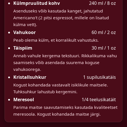
Külmpruulitud kohv
240 ml / 8 oz
Asenduseks võib kasutada kanget, jahutatud
Americano't (2 pitsi espressot, millele on lisatud
külma vett).
Vahukoor
60 ml / 2 oz
Peab olema külm, et korralikult vahustuks.
Täispiim
30 ml / 1 oz
Annab vahule kergema tekstuuri. Rikkalikuma vahu
saamiseks võib asendada suurema koguse
vahukoorega.
Kristallsuhkur
1 supilusikatäis
Kogust kohandada vastavalt isiklikule maitsele.
Tuhksuhkur lahustub kergemini.
Meresool
1/4 teelusikatäit
Parima maitse saavutamiseks kasutada kvaliteetset
meresoola. Kogust kohandada maitse järgi.