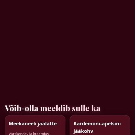
Võib-olla meeldib sulle ka
Meekaneeli jäälatte
Kardemoni-apelsini
jääkohv
Värskendav ja kreemjas