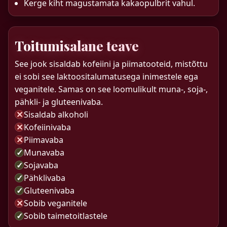
Kerge kiht magustamata kakaopulbrit vahul.
Toitumisalane teave
See jook sisaldab kofeiini ja piimatooteid, mistõttu
ei sobi see laktoositalumatusega inimestele ega
veganitele. Samas on see loomulikult muna-, soja-,
pähkli- ja gluteenivaba.
✕
Sisaldab alkoholi
✕
Kofeiinivaba
✕
Piimavaba
✓
Munavaba
✓
Sojavaba
✓
Pähklivaba
✓
Gluteenivaba
✕
Sobib veganitele
✓
Sobib taimetoitlastele