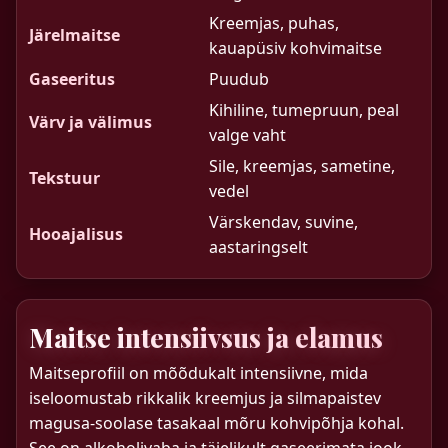
Kreemjas, puhas,
Järelmaitse
kauapüsiv kohvimaitse
Gaseeritus
Puudub
Kihiline, tumepruun, peal
Värv ja välimus
valge vaht
Sile, kreemjas, sametine,
Tekstuur
vedel
Värskendav, suvine,
Hooajalisus
aastaringselt
Maitse intensiivsus ja elamus
Maitseprofiil on mõõdukalt intensiivne, mida
iseloomustab rikkalik kreemjus ja silmapaistev
magusa-soolase tasakaal mõru kohvipõhja kohal.
See on alkoholivaba ja täielikult gaseerimata jook.