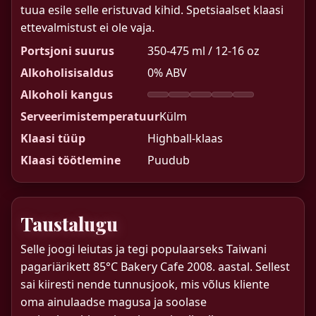
tuua esile selle eristuvad kihid. Spetsiaalset klaasi
ettevalmistust ei ole vaja.
Portsjoni suurus
350-475 ml / 12-16 oz
Alkoholisisaldus
0% ABV
Alkoholi kangus
Serveerimistemperatuur
Külm
Klaasi tüüp
Highball-klaas
Klaasi töötlemine
Puudub
Taustalugu
Selle joogi leiutas ja tegi populaarseks Taiwani
pagariärikett 85°C Bakery Cafe 2008. aastal. Sellest
sai kiiresti nende tunnusjook, mis võlus kliente
oma ainulaadse magusa ja soolase