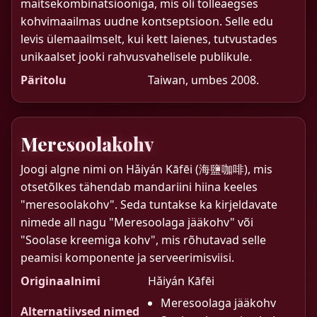
maitsekombinatsiooniga, mis oli tolleaegses
kohvimaailmas uudne kontseptsioon. Selle edu
levis ülemaailmselt, kui kett laienes, tutvustades
unikaalset jooki rahvusvahelisele publikule.
Päritolu
Taiwan, umbes 2008.
Meresoolakohv
Joogi algne nimi on Hǎiyán Kāfēi (海鹽咖啡), mis
otsetõlkes tähendab mandariini hiina keeles
"meresoolakohv". Seda tuntakse ka kirjeldavate
nimede all nagu "Meresoolaga jääkohv" või
"Soolase kreemiga kohv", mis rõhutavad selle
peamisi komponente ja serveerimisviisi.
Originaalnimi
Hǎiyán Kāfēi
Meresoolaga jääkohv
Alternatiivsed nimed