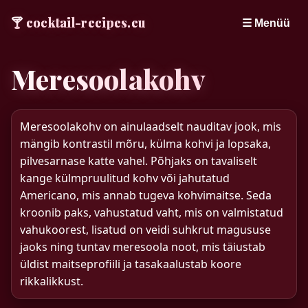
🍸
cocktail-recipes.eu
☰ Menüü
Meresoolakohv
Meresoolakohv on ainulaadselt nauditav jook, mis
mängib kontrastil mõru, külma kohvi ja lopsaka,
pilvesarnase katte vahel. Põhjaks on tavaliselt
kange külmpruulitud kohv või jahutatud
Americano, mis annab tugeva kohvimaitse. Seda
kroonib paks, vahustatud vaht, mis on valmistatud
vahukoorest, lisatud on veidi suhkrut magususe
jaoks ning tuntav meresoola noot, mis täiustab
üldist maitseprofiili ja tasakaalustab koore
rikkalikkust.