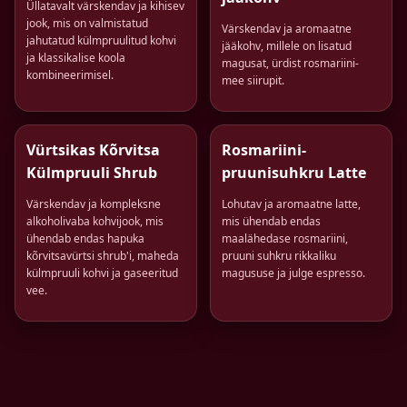
Üllatavalt värskendav ja kihisev
jook, mis on valmistatud
Värskendav ja aromaatne
jahutatud külmpruulitud kohvi
jääkohv, millele on lisatud
ja klassikalise koola
magusat, ürdist rosmariini-
kombineerimisel.
mee siirupit.
Vürtsikas Kõrvitsa
Rosmariini-
Külmpruuli Shrub
pruunisuhkru Latte
Värskendav ja kompleksne
Lohutav ja aromaatne latte,
alkoholivaba kohvijook, mis
mis ühendab endas
ühendab endas hapuka
maalähedase rosmariini,
kõrvitsavürtsi shrub'i, maheda
pruuni suhkru rikkaliku
külmpruuli kohvi ja gaseeritud
magususe ja julge espresso.
vee.