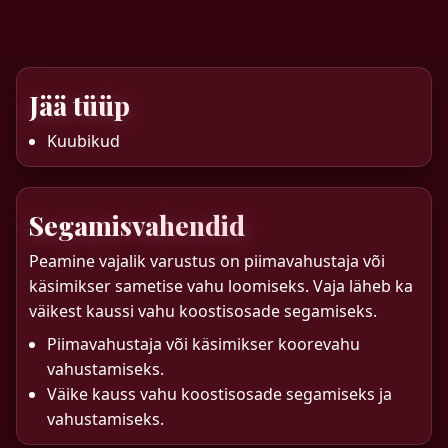
Jää tüüp
Kuubikud
Segamisvahendid
Peamine vajalik varustus on piimavahustaja või
käsimikser sametise vahu loomiseks. Vaja läheb ka
väikest kaussi vahu koostisosade segamiseks.
Piimavahustaja või käsimikser koorevahu
vahustamiseks.
Väike kauss vahu koostisosade segamiseks ja
vahustamiseks.