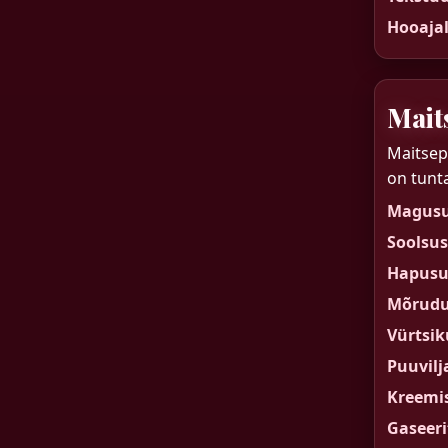
Hooajal
Mait
Maitsep
on tunta
Magus
Soolsus
Hapusu
Mõrud
Vürtsik
Puuvilj
Kreemi
Gaseeri