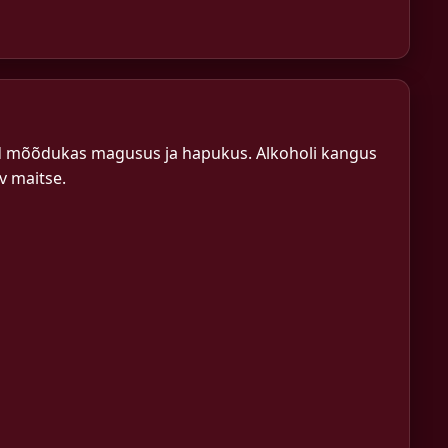
vad mõõdukas magusus ja hapukus. Alkoholi kangus
v maitse.