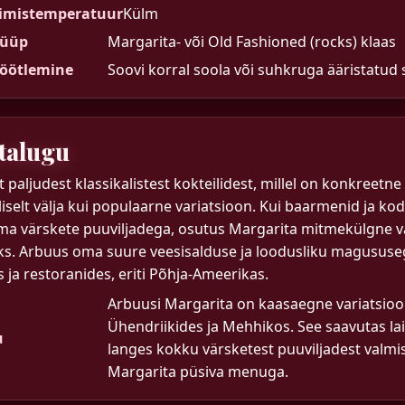
rimistemperatuur
Külm
tüüp
Margarita- või Old Fashioned (rocks) klaas
töötlemine
Soovi korral soola või suhkruga ääristatud 
talugu
t paljudest klassikalistest kokteilidest, millel on konkreetn
iselt välja kui populaarne variatsioon. Kui baarmenid ja ko
ma värskete puuviljadega, osutus Margarita mitmekülgne val
s. Arbuus oma suure veesisalduse ja loodusliku magususega s
 ja restoranides, eriti Põhja-Ameerikas.
Arbuusi Margarita on kaasaegne variatsioon
Ühendriikides ja Mehhikos. See saavutas lai
u
langes kokku värsketest puuviljadest valmist
Margarita püsiva menuga.