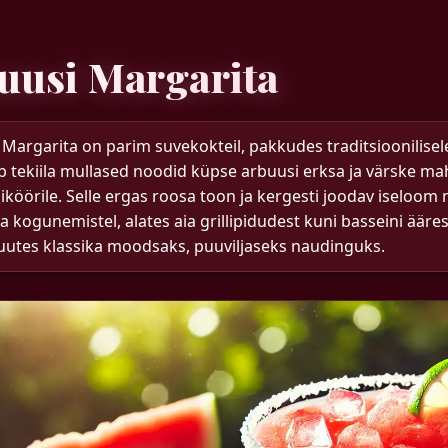
uusi Margarita
Margarita on parim suvekokteil, pakkudes traditsioonilisele
 tekiila mullased noodid küpse arbuusi erksa ja värske mah
iliköörile. Selle ergas roosa toon ja kergesti joodav isel
 kogunemistel, alates aia grillipidudest kuni basseini ääre
uutes klassika moodsaks, puuviljaseks naudinguks.