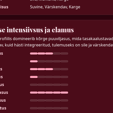
isus
Suvine, Värskendav, Karge
se intensiivsus ja elamus
rofiilis domineerib kõrge puuviljasus, mida tasakaalusta
v, kuid hästi integreeritud, tulemuseks on sile ja värskenda
us
s
us
us
asus
sus
tus