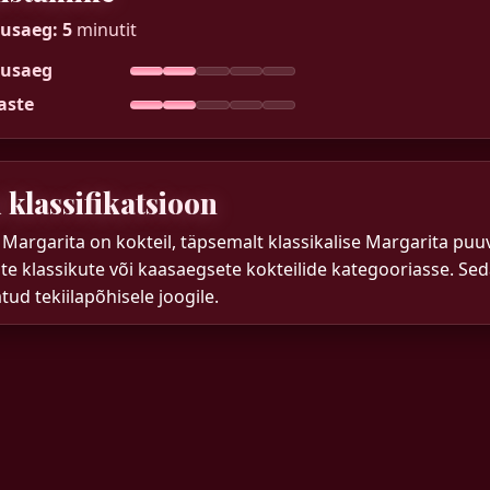
tusaeg:
5
minutit
tusaeg
aste
 klassifikatsioon
Margarita on kokteil, täpsemalt klassikalise Margarita puuv
e klassikute või kaasaegsete kokteilide kategooriasse. Se
ud tekiilapõhisele joogile.