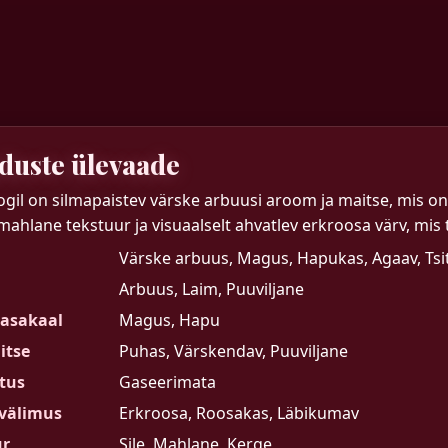
uste ülevaade
oogil on silmapaistev värske arbuusi aroom ja maitse, mis on
 mahlane tekstuur ja visuaalselt ahvatlev erkroosa värv, mis
Värske arbuus, Magus, Hapukas, Agaav, Tsi
Arbuus, Laim, Puuviljane
tasakaal
Magus, Hapu
itse
Puhas, Värskendav, Puuviljane
tus
Gaseerimata
 välimus
Erkroosa, Roosakas, Läbikumav
ur
Sile, Mahlane, Kerge