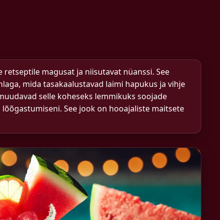
 retseptile magusat ja niisutavat nüanssi. See
laga, mida tasakaalustavad laimi hapukus ja vihje
oom muudavad selle koheseks lemmikuks soojade
s lõõgastumiseni. See jook on hooajaliste maitsete