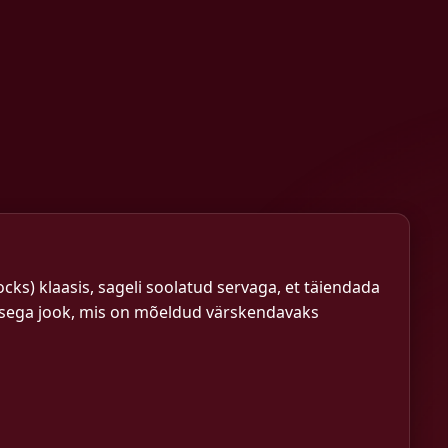
cks) klaasis, sageli soolatud servaga, et täiendada
usega jook, mis on mõeldud värskendavaks