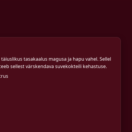
 täiuslikus tasakaalus magusa ja hapu vahel. Sellel
 teeb sellest värskendava suvekokteili kehastuse.
trus