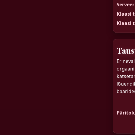
Servee
Klaasi 
Klaasi 
Taus
Erineval
orgaanil
katseta
lõuendik
baarides
Päritol