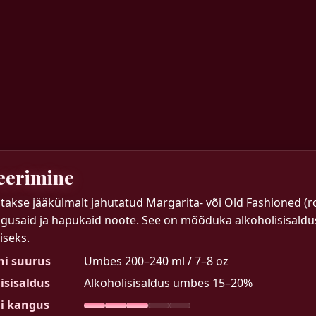
eerimine
takse jääkülmalt jahutatud Margarita- või Old Fashioned (ro
agusaid ja hapukaid noote. See on mõõduka alkoholisisald
seks.
ni suurus
Umbes 200–240 ml / 7–8 oz
isisaldus
Alkoholisisaldus umbes 15–20%
li kangus