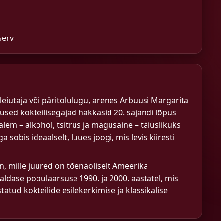
serv
e leiutaja või päritolulugu, arenes Arbuusi Margarita
dused kokteilisegajad hakkasid 20. sajandi lõpus
em – alkohol, tsitrus ja magusaine – täiuslikuks
obis ideaalselt, luues joogi, mis levis kiiresti
, mille juured on tõenäoliselt Ameerika
aldase populaarsuse 1990. ja 2000. aastatel, mis
atud kokteilide esilekerkimise ja klassikalise