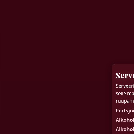
Serv
Serveeri
selle m
rüüpami
Portsjo
Alkohol
Alkoho