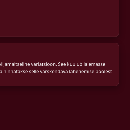
iljamaitseline variatsioon. See kuulub laiemasse
da hinnatakse selle värskendava lähenemise poolest