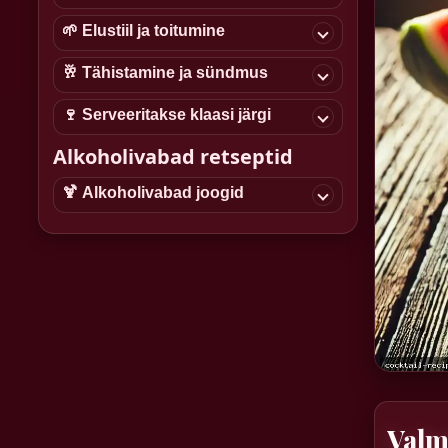
🌱 Elustiil ja toitumine
🥂 Tähistamine ja sündmus
🍷 Serveeritakse klaasi järgi
Alkoholivabad retseptid
🍹 Alkoholivabad joogid
Valm