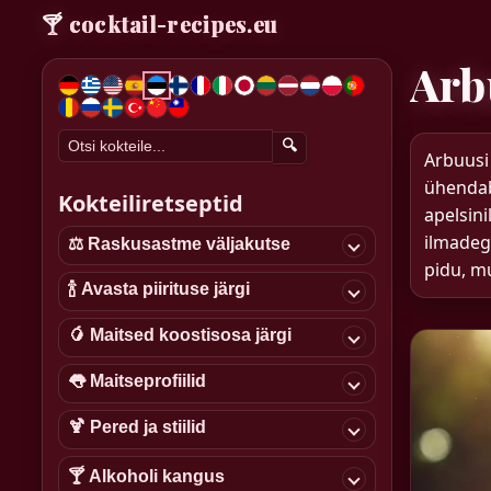
🍸
cocktail-recipes.eu
Arb
🔍
Arbuusi 
ühendab
Kokteiliretseptid
apelsin
ilmadega
⚖️ Raskusastme väljakutse
pidu, m
🍾 Avasta piirituse järgi
🥭 Maitsed koostisosa järgi
👅 Maitseprofiilid
🍹 Pered ja stiilid
🍸 Alkoholi kangus