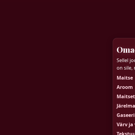
Omad
Sellel j
on sile,
Maitse
Aroom
Maitse
Järelma
Gaseeri
Värv ja
Tekstu