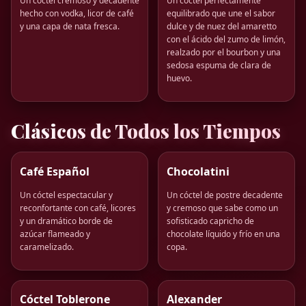
Un cóctel cremoso y decadente
Un cóctel perfectamente
hecho con vodka, licor de café
equilibrado que une el sabor
y una capa de nata fresca.
dulce y de nuez del amaretto
con el ácido del zumo de limón,
realzado por el bourbon y una
sedosa espuma de clara de
huevo.
Clásicos de Todos los Tiempos
Café Español
Chocolatini
Un cóctel espectacular y
Un cóctel de postre decadente
reconfortante con café, licores
y cremoso que sabe como un
y un dramático borde de
sofisticado capricho de
azúcar flameado y
chocolate líquido y frío en una
caramelizado.
copa.
Cóctel Toblerone
Alexander