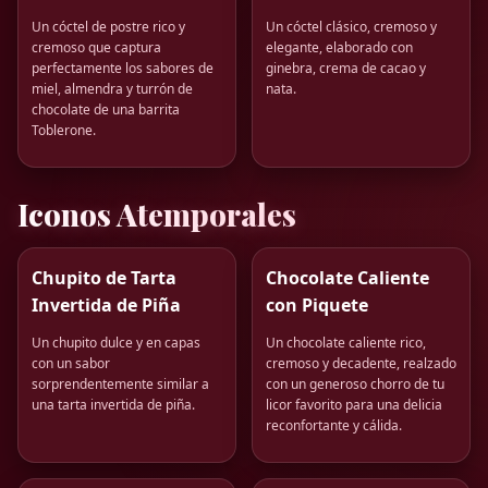
Un cóctel de postre rico y
Un cóctel clásico, cremoso y
cremoso que captura
elegante, elaborado con
perfectamente los sabores de
ginebra, crema de cacao y
miel, almendra y turrón de
nata.
chocolate de una barrita
Toblerone.
Iconos Atemporales
Chupito de Tarta
Chocolate Caliente
Invertida de Piña
con Piquete
Un chupito dulce y en capas
Un chocolate caliente rico,
con un sabor
cremoso y decadente, realzado
sorprendentemente similar a
con un generoso chorro de tu
una tarta invertida de piña.
licor favorito para una delicia
reconfortante y cálida.