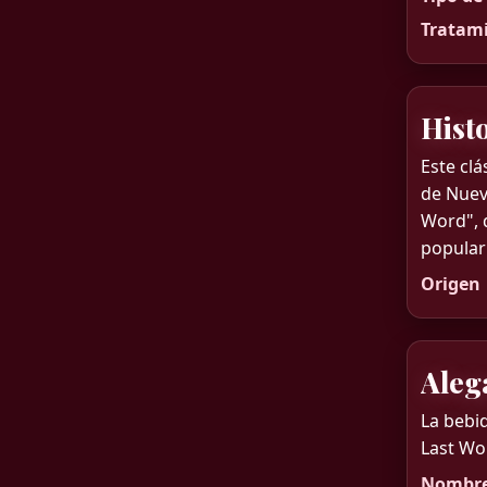
Tratami
Hist
Este cl
de Nueva
Word", 
popular
Origen
Aleg
La bebi
Last Wor
Nombre