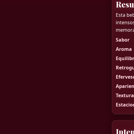
Resu
Esta beb
intenso
memorab
Sabor
Aroma
Equilib
Retrog
Eferves
Aparien
Textura
Estacio
Inte