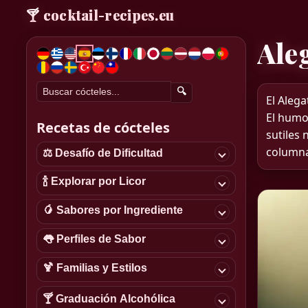
🍸
cocktail-recipes.eu
Ale
🔍
El Alega
El humo
Recetas de cócteles
sutiles
columna 
⚖️ Desafío de Dificultad
🍾 Explorar por Licor
🥭 Sabores por Ingrediente
👅 Perfiles de Sabor
🍹 Familias y Estilos
🍸 Graduación Alcohólica