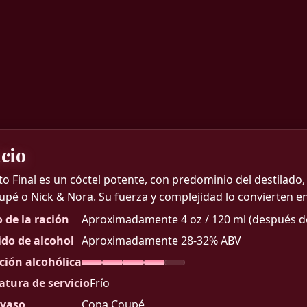
icio
to Final es un cóctel potente, con predominio del destilado, q
upé o Nick & Nora. Su fuerza y complejidad lo convierten e
de la ración
Aproximadamente 4 oz / 120 ml (después de
do de alcohol
Aproximadamente 28-32% ABV
ión alcohólica
tura de servicio
Frío
 vaso
Copa Coupé