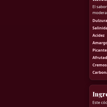
El sabo
moderada
Dulzur
Salinid
Acidez
Amargo
Picante
Afruta
Cremos
Carbon
Ingr
Este có