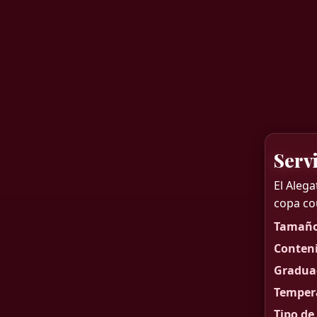
Serv
El Alega
copa co
Tamaño 
Conteni
Graduac
Tempera
Tipo de