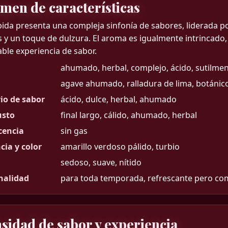
men de características
ida presenta una compleja sinfonía de sabores, liderada por
s y un toque de dulzura. El aroma es igualmente intrincado,
le experiencia de sabor.
ahumado, herbal, complejo, ácido, sutilmen
agave ahumado, ralladura de lima, botánic
rio de sabor
ácido, dulce, herbal, ahumado
usto
final largo, cálido, ahumado, herbal
cencia
sin gas
cia y color
amarillo verdoso pálido, turbio
sedoso, suave, nítido
nalidad
para toda temporada, refrescante pero co
nsidad de sabor y experiencia