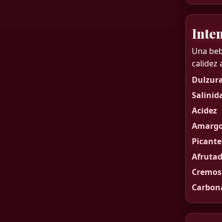
Inte
Una beb
calidez 
Dulzur
Salinid
Acidez
Amargo
Picante
Afruta
Cremos
Carbon