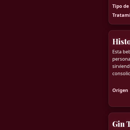
Tipo de
Tratami
Hist
Esta be
personaj
sirvien
consoli
Origen
Gin 