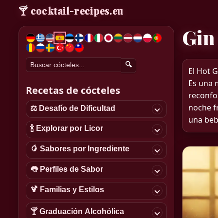
🍸
cocktail-recipes.eu
Gin
🔍
El Hot G
Es una 
Recetas de cócteles
reconfo
noche f
⚖️ Desafío de Dificultad
una beb
🍾 Explorar por Licor
🥭 Sabores por Ingrediente
👅 Perfiles de Sabor
🍹 Familias y Estilos
🍸 Graduación Alcohólica