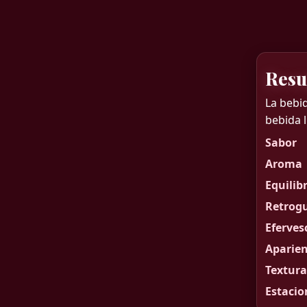
Resu
La bebid
bebida l
Sabor
Aroma
Equilib
Retrog
Eferves
Aparien
Textura
Estacio