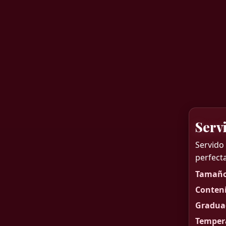
Serv
Servido
perfect
Tamaño 
Conteni
Graduac
Tempera