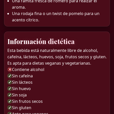
Una ramita fresca de romero para realzar el
aroma.
Una rodaja fina o un twist de pomelo para un
acento cítrico.
Información dietética
Esta bebida está naturalmente libre de alcohol,
cafeína, lácteos, huevos, soja, frutos secos y gluten.
Es apta para dietas veganas y vegetarianas.
✕
Contiene alcohol
✓
Sin cafeína
✓
Sin lácteos
✓
Sin huevo
✓
Sin soja
✓
Sin frutos secos
✓
Sin gluten
✓
Apto para veganos