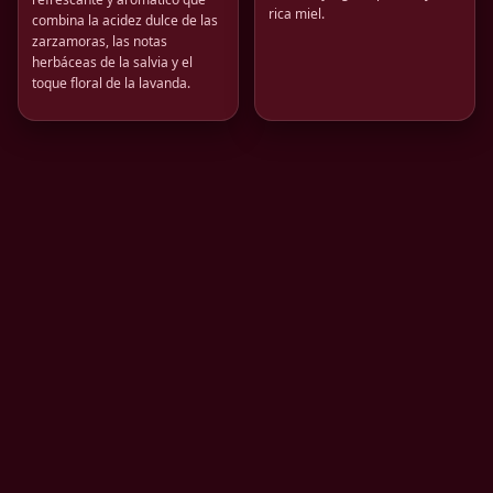
rica miel.
combina la acidez dulce de las
zarzamoras, las notas
herbáceas de la salvia y el
toque floral de la lavanda.